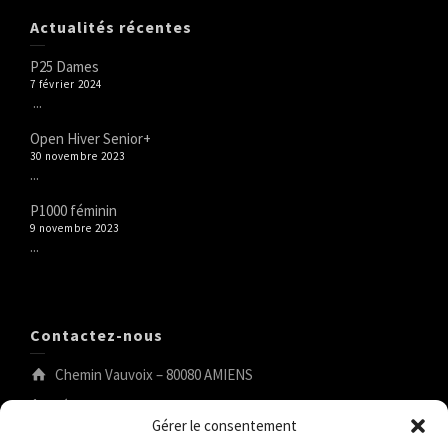
Actualités récentes
P25 Dames
7 février 2024
...
Open Hiver Senior+
30 novembre 2023
...
P1000 féminin
9 novembre 2023
...
Contactez-nous
Chemin Vauvoix – 80080 AMIENS
tél.:03.22.44.53.04
Gérer le consentement
tennis@tcam.fr