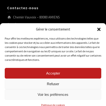
Contactez-nous
Chemin Vauvoix – 80080 AMIENS
tél.:03.22.44.53.04
Gérer le consentement
tennis@tcam.fr
Pour offrir les meilleures expériences, nous utilisons des technologies telles que
les cookies pour stocker et/ou accéder aux informations des appareils. Le fait de
consentir à ces technologies nous permettra de traiter des données telles que le
Rechercher
comportement de navigation ou les ID uniques sur ce site. Le fait de ne pas
consentir ou de retirer son consentement peut avoir un effet négatif sur certaines
caractéristiques et fonctions.
Accepter
Refuser
Voir les préférences
© 2026 TCAM Tennis Club Amiens Métropole
©tri-angles.com
Mentions légales
Politique de cookies