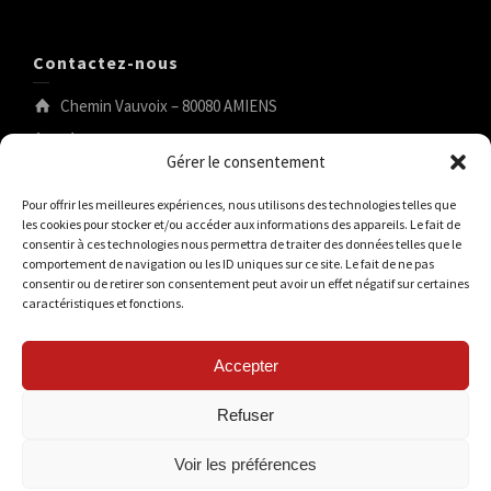
Contactez-nous
Chemin Vauvoix – 80080 AMIENS
tél.:03.22.44.53.04
Gérer le consentement
tennis@tcam.fr
Pour offrir les meilleures expériences, nous utilisons des technologies telles que
les cookies pour stocker et/ou accéder aux informations des appareils. Le fait de
consentir à ces technologies nous permettra de traiter des données telles que le
Rechercher
comportement de navigation ou les ID uniques sur ce site. Le fait de ne pas
consentir ou de retirer son consentement peut avoir un effet négatif sur certaines
caractéristiques et fonctions.
Accepter
Refuser
Voir les préférences
© 2026 TCAM Tennis Club Amiens Métropole